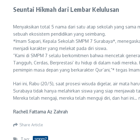
Seuntai Hikmah dari Lembar Kelulusan
Menyaksikan total 5 nama dari satu atap sekolah yang sama me
sebuah ekosistem pendidikan yang seimbang.
*Imam Sapari, Kepala Sekolah SMPM 7 Surabaya*, menegaskan b
menjadi karakter yang melekat pada diri siswa.
“Kami di SMPM 7 selalu berkomitmen bahwa mencetak generasi u
Tangguh, Cerdas, Berprestasi’ itu hidup di dalam nadi merek
pemimpin masa depan yang berkarakter Qur’ani,”* tegas Ima
Hari ini, Rabu (20/5), saat prosesi wisuda digelar, air mata 
Surabaya tidak hanya melahirkan siswa yang siap menjawab ta
Mereka telah mengaji, mereka telah menguji diri, dan hari ini
Rachell Fattama Az Zahrah
Share Article
Tag:
smpm7