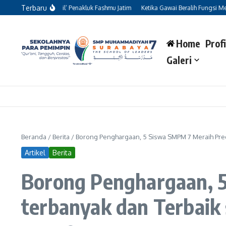
Lewati ke konten
Terbaru
Pahlawan Kecil’ Penakluk Fashmu Jatim
Ketika Gawai Beralih Fungsi Menjadi Tem
Home
Profi
Galeri
Beranda
/
Berita
/
Borong Penghargaan, 5 Siswa SMPM 7 Meraih Pred
Artikel
Berita
Borong Penghargaan, 5
terbanyak dan Terbaik