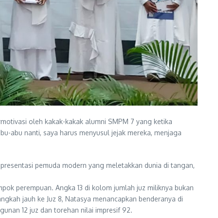
ermotivasi oleh kakak-kakak alumni SMPM 7 yang ketika
u-abu nanti, saya harus menyusul jejak mereka, menjaga
representasi pemuda modern yang meletakkan dunia di tangan,
ompok perempuan. Angka 13 di kolom jumlah juz miliknya bukan
langkah jauh ke Juz 8, Natasya menancapkan benderanya di
nan 12 juz dan torehan nilai impresif 92.