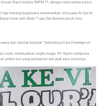
pala Urusan (Kaur) Ismuba SMPM 7*, dengan mata berkaca-kaca
ruf, tapi tentang bagaimana menanamkan cinta pada Al-Qur’an
ibayar tunai oleh Allah,”* ujar Dwi Nuryani penuh haru.
nama dari sekolah berjuluk “Sekolahnya Para Pemimpin ini
tanpa celah, membuahkan angka magis: 99. Nyaris sempurna.
ambisi suci yang terinspirasi dari jejak para seniornya.