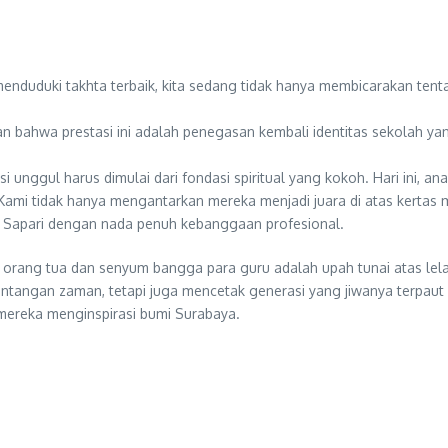
nduduki takhta terbaik, kita sedang tidak hanya membicarakan tentan
ahwa prestasi ini adalah penegasan kembali identitas sekolah yang 
nggul harus dimulai dari fondasi spiritual yang kokoh. Hari ini, ana
a. Kami tidak hanya mengantarkan mereka menjadi juara di atas kerta
m Sapari dengan nada penuh kebanggaan profesional.
haru orang tua dan senyum bangga para guru adalah upah tunai atas le
ntangan zaman, tetapi juga mencetak generasi yang jiwanya terpaut 
… mereka menginspirasi bumi Surabaya.