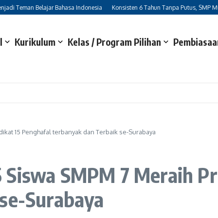
an Belajar Bahasa Indonesia
Konsisten 6 Tahun Tanpa Putus, SMP Muhammadiya
l
Kurikulum
Kelas / Program Pilihan
Pembiasaan
ikat 15 Penghafal terbanyak dan Terbaik se-Surabaya
 Siswa SMPM 7 Meraih Pre
 se-Surabaya