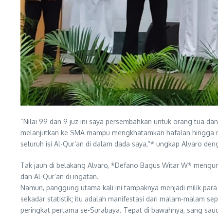
“Nilai 99 dan 9 juz ini saya persembahkan untuk orang tua da
melanjutkan ke SMA mampu mengkhatamkan hafalan hingga menj
seluruh isi Al-Qur’an di dalam dada saya,”* ungkap Alvaro d
Tak jauh di belakang Alvaro, *Defano Bagus Witar W* mengunc
dan Al-Qur’an di ingatan.
Namun, panggung utama kali ini tampaknya menjadi milik para 
sekadar statistik; itu adalah manifestasi dari malam-malam s
peringkat pertama se-Surabaya. Tepat di bawahnya, sang sauda