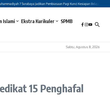
h 7 Surabaya Jadikan Pembiasaan Pagi Kunci Kesiapan Belajar Siswa
Mewakil
 Islami
Ekstra Kurikuler
SPMB
Sabtu, Agustus 8, 2026
dikat 15 Penghafal