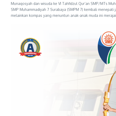
Munaqosyah dan wisuda ke VI Tahfidzul Qur’an SMP/MTs Muhamm
SMP Muhammadiyah 7 Surabaya (SMPM 7) kembali menepati janji
melainkan kompas yang menuntun anak-anak muda ini merajai 