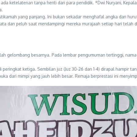
ar, ada ketelatenan tanpa henti dari para pendidik. *Dwi Nuryani, Ke
a.
i istikamah yang panjang. Ini bukan sekadar menghafal angka dan hu
r mata dan peluh saat mendampingi mereka murajaah setiap hari telah d
adalah gelombang besarnya. Pada lembar pengumuman tertinggi, nama-
peringkat ketiga. Sembilan juz (Juz 30-26 dan 1-4) dirapal hampir 
a dari mimpi yang jauh lebih besar. Remaja berprestasi ini menyimpan 