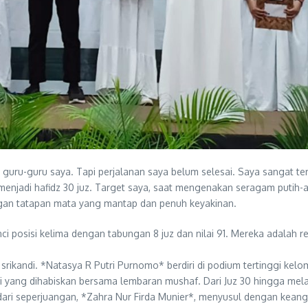
n guru-guru saya. Tapi perjalanan saya belum selesai. Saya sangat t
adi hafidz 30 juz. Target saya, saat mengenakan seragam putih-ab
engan tatapan mata yang mantap dan penuh keyakinan.
i posisi kelima dengan tabungan 8 juz dan nilai 91. Mereka adalah 
srikandi. *Natasya R Putri Purnomo* berdiri di podium tertinggi kel
epi yang dihabiskan bersama lembaran mushaf. Dari Juz 30 hingga me
ri seperjuangan, *Zahra Nur Firda Munier*, menyusul dengan keanggu