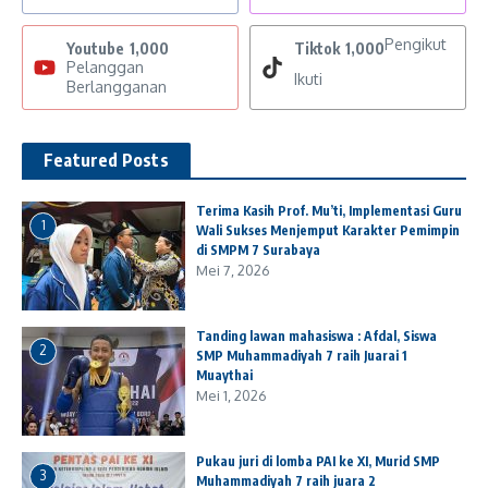
Pengikut
Youtube
1,000
Tiktok
1,000
Pelanggan
Ikuti
Berlangganan
Featured Posts
Terima Kasih Prof. Mu’ti, Implementasi Guru
1
Wali Sukses Menjemput Karakter Pemimpin
di SMPM 7 Surabaya
Mei 7, 2026
Tanding lawan mahasiswa : Afdal, Siswa
2
SMP Muhammadiyah 7 raih Juarai 1
Muaythai
Mei 1, 2026
Pukau juri di lomba PAI ke XI, Murid SMP
3
Muhammadiyah 7 raih juara 2