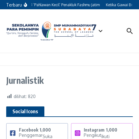
Lewati ke konten
Terbaru
Kisah 13 ‘Pahlawan Kecil’ Penakluk Fashmu Jatim
Ketika Gawai Berali
Jurnalistik
dilihat:
820
Social Icons
Facebook
1,000
Instagram
1,000
Penggemar
Pengikut
Suka
Ikuti