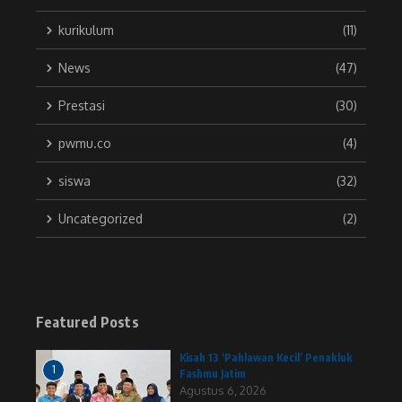
kurikulum
(11)
News
(47)
Prestasi
(30)
pwmu.co
(4)
siswa
(32)
Uncategorized
(2)
Featured Posts
Kisah 13 ‘Pahlawan Kecil’ Penakluk
1
Fashmu Jatim
Agustus 6, 2026