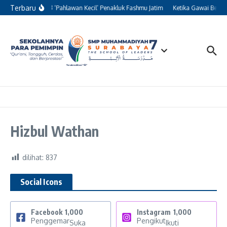
Lewati ke konten
Terbaru
Kisah 13 ‘Pahlawan Kecil’ Penakluk Fashmu Jatim
Ketika Gawai Berali
Hizbul Wathan
dilihat:
837
Social Icons
Facebook
1,000
Instagram
1,000
Penggemar
Pengikut
Suka
Ikuti