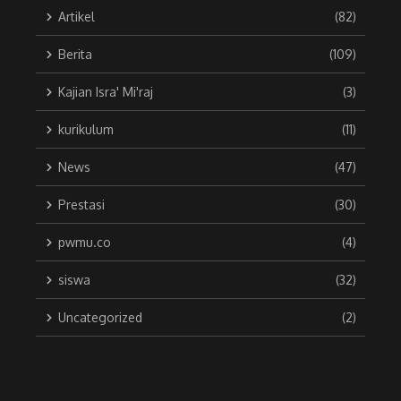
Artikel
(82)
Berita
(109)
Kajian Isra' Mi'raj
(3)
kurikulum
(11)
News
(47)
Prestasi
(30)
pwmu.co
(4)
siswa
(32)
Uncategorized
(2)