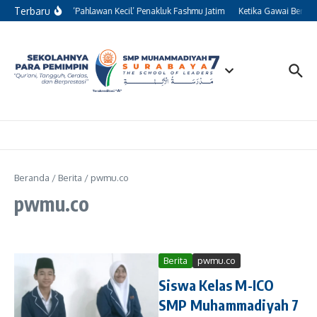
Lewati ke konten
Terbaru
Kisah 13 ‘Pahlawan Kecil’ Penakluk Fashmu Jatim
Ketika Gawai Beralih
Beranda
/
Berita
/
pwmu.co
pwmu.co
Berita
pwmu.co
Siswa Kelas M-ICO
SMP Muhammadiyah 7