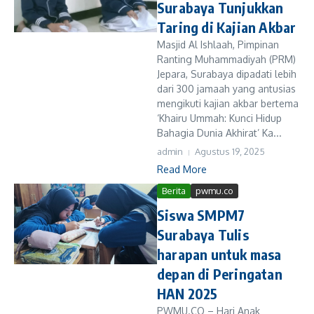
Surabaya Tunjukkan
Taring di Kajian Akbar
Masjid Al Ishlaah, Pimpinan
Ranting Muhammadiyah (PRM)
Jepara, Surabaya dipadati lebih
dari 300 jamaah yang antusias
mengikuti kajian akbar bertema
‘Khairu Ummah: Kunci Hidup
Bahagia Dunia Akhirat’ Ka...
admin
Agustus 19, 2025
Read More
Berita
pwmu.co
Siswa SMPM7
Surabaya Tulis
harapan untuk masa
depan di Peringatan
HAN 2025
PWMU.CO – Hari Anak