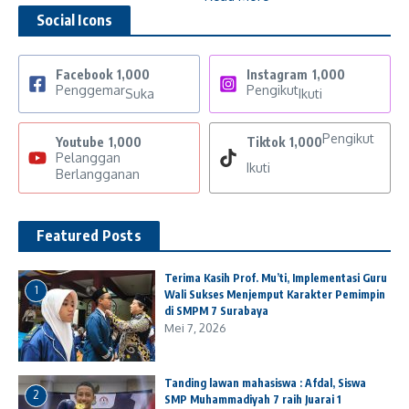
Social Icons
Facebook
1,000
Instagram
1,000
Penggemar
Pengikut
Suka
Ikuti
Pengikut
Youtube
1,000
Tiktok
1,000
Pelanggan
Ikuti
Berlangganan
Featured Posts
Terima Kasih Prof. Mu’ti, Implementasi Guru
1
Wali Sukses Menjemput Karakter Pemimpin
di SMPM 7 Surabaya
Mei 7, 2026
Tanding lawan mahasiswa : Afdal, Siswa
2
SMP Muhammadiyah 7 raih Juarai 1