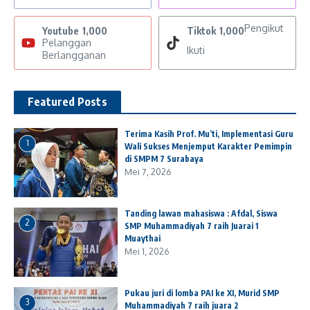
Pengikut
Youtube
1,000
Tiktok
1,000
Pelanggan
Ikuti
Berlangganan
Featured Posts
Terima Kasih Prof. Mu’ti, Implementasi Guru
1
Wali Sukses Menjemput Karakter Pemimpin
di SMPM 7 Surabaya
Mei 7, 2026
Tanding lawan mahasiswa : Afdal, Siswa
2
SMP Muhammadiyah 7 raih Juarai 1
Muaythai
Mei 1, 2026
Pukau juri di lomba PAI ke XI, Murid SMP
3
Muhammadiyah 7 raih juara 2