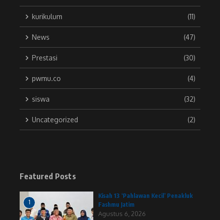
kurikulum
(11)
News
(47)
Prestasi
(30)
pwmu.co
(4)
siswa
(32)
Uncategorized
(2)
Featured Posts
Kisah 13 ‘Pahlawan Kecil’ Penakluk
1
Fashmu Jatim
Agustus 6, 2026