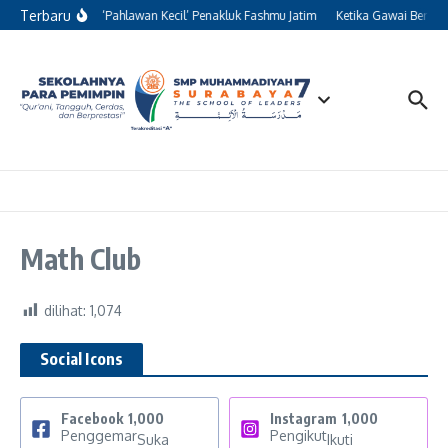
Lewati ke konten
Terbaru
Kisah 13 ‘Pahlawan Kecil’ Penakluk Fashmu Jatim
Ketika Gawai Beralih
Math Club
dilihat:
1,074
Social Icons
Facebook
1,000
Instagram
1,000
Penggemar
Pengikut
Suka
Ikuti