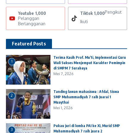
Pengikut
Youtube
1,000
Tiktok
1,000
Pelanggan
Ikuti
Berlangganan
Featured Posts
Terima Kasih Prof. Mu’ti, Implementasi Guru
1
Wali Sukses Menjemput Karakter Pemimpin
di SMPM 7 Surabaya
Mei 7, 2026
Tanding lawan mahasiswa : Afdal, Siswa
2
SMP Muhammadiyah 7 raih Juarai 1
Muaythai
Mei 1, 2026
Pukau juri di lomba PAI ke XI, Murid SMP
3
Muhammadiyah 7 raih juara 2