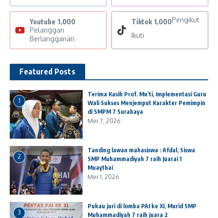
Pengikut
Youtube
1,000
Tiktok
1,000
Pelanggan
Ikuti
Berlangganan
Featured Posts
Terima Kasih Prof. Mu’ti, Implementasi Guru
1
Wali Sukses Menjemput Karakter Pemimpin
di SMPM 7 Surabaya
Mei 7, 2026
Tanding lawan mahasiswa : Afdal, Siswa
2
SMP Muhammadiyah 7 raih Juarai 1
Muaythai
Mei 1, 2026
Pukau juri di lomba PAI ke XI, Murid SMP
3
Muhammadiyah 7 raih juara 2