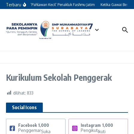
Lewati ke konten
Terbaru
Kisah 13 ‘Pahlawan Kecil’ Penakluk Fashmu Jatim
Ketika Gawai Beralih
Kurikulum Sekolah Penggerak
dilihat:
833
Social Icons
Facebook
1,000
Instagram
1,000
Penggemar
Pengikut
Suka
Ikuti