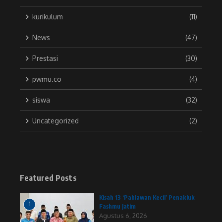
kurikulum
(11)
News
(47)
Prestasi
(30)
pwmu.co
(4)
siswa
(32)
Uncategorized
(2)
Featured Posts
Kisah 13 ‘Pahlawan Kecil’ Penakluk
1
Fashmu Jatim
Agustus 6, 2026