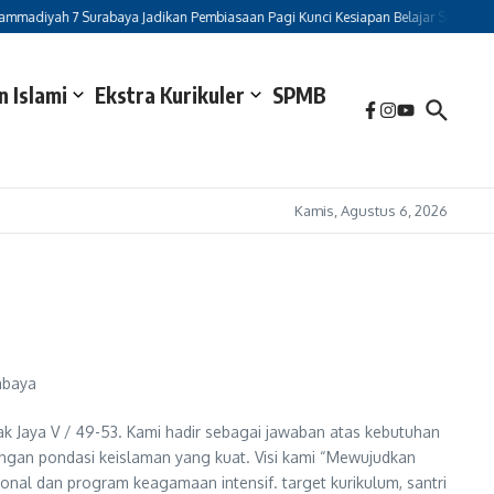
diyah 7 Surabaya Jadikan Pembiasaan Pagi Kunci Kesiapan Belajar Siswa
Mew
 Islami
Ekstra Kurikuler
SPMB
Kamis, Agustus 6, 2026
abaya
ak Jaya V / 49-53. Kami hadir sebagai jawaban atas kebutuhan
i dengan pondasi keislaman yang kuat. Visi kami “Mewujudkan
ional dan program keagamaan intensif. target kurikulum, santri