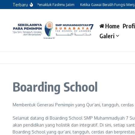
Lewati ke konten
Terbaru
13 ‘Pahlawan Kecil’ Penakluk Fashmu Jatim
Ketika Gawai Beralih Fungsi Menjadi
Home
Profi
Galeri
Boarding School
Membentuk Generasi Pemimpin yang Qur’ani, tangguh, cerdas
Selamat datang di Boarding School SMP Muhammadiyah 7 Surabay
akan pendidikan yang holistik dan integratif. Di sini, setiap 
Boarding School yang qur’ani, tangguh, cerdas dan berprestasi