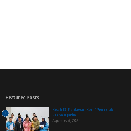
Featured Posts
Kisah 13 ‘Pahlawan Kecil’ Penakluk
1
Fashmu Jatim
Agustus 6, 2026