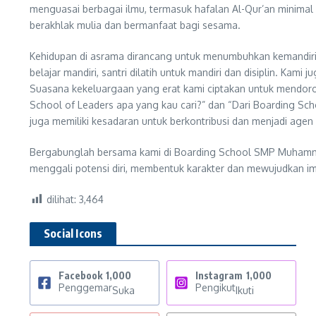
menguasai berbagai ilmu, termasuk hafalan Al-Qur’an minimal
berakhlak mulia dan bermanfaat bagi sesama.
Kehidupan di asrama dirancang untuk menumbuhkan kemandirian, 
belajar mandiri, santri dilatih untuk mandiri dan disiplin. Kam
Suasana kekeluargaan yang erat kami ciptakan untuk mendoron
School of Leaders apa yang kau cari?” dan “Dari Boarding Schoo
juga memiliki kesadaran untuk berkontribusi dan menjadi agen
Bergabunglah bersama kami di Boarding School SMP Muhammad
menggali potensi diri, membentuk karakter dan mewujudkan im
dilihat:
3,464
Social Icons
Facebook
1,000
Instagram
1,000
Penggemar
Pengikut
Suka
Ikuti