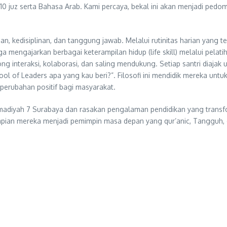
 10 juz serta Bahasa Arab. Kami percaya, bekal ini akan menjadi ped
kedisiplinan, dan tanggung jawab. Melalui rutinitas harian yang ters
i juga mengajarkan berbagai keterampilan hidup (life skill) melalui pe
g interaksi, kolaborasi, dan saling mendukung. Setiap santri diaja
l of Leaders apa yang kau beri?”. Filosofi ini mendidik mereka untuk
 perubahan positif bagi masyarakat.
iyah 7 Surabaya dan rasakan pengalaman pendidikan yang transfor
pian mereka menjadi pemimpin masa depan yang qur’anic, Tangguh, c