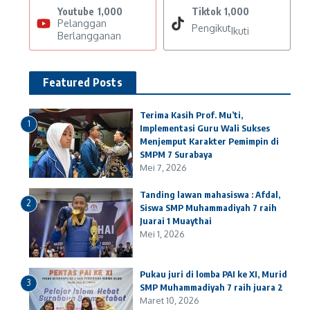
Youtube
1,000
Tiktok
1,000
Pelanggan
Pengikut
Ikuti
Berlangganan
Featured Posts
Terima Kasih Prof. Mu’ti,
1
Implementasi Guru Wali Sukses
Menjemput Karakter Pemimpin di
SMPM 7 Surabaya
Mei 7, 2026
Tanding lawan mahasiswa : Afdal,
2
Siswa SMP Muhammadiyah 7 raih
Juarai 1 Muaythai
Mei 1, 2026
Pukau juri di lomba PAI ke XI, Murid
3
SMP Muhammadiyah 7 raih juara 2
Maret 10, 2026