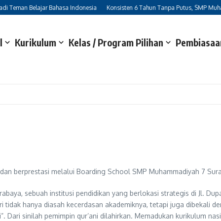
 Teman Belajar Bahasa Indonesia
Konsisten 6 Tahun Tanpa Putus, SMP Muhamma
l
Kurikulum
Kelas / Program Pilihan
Pembiasaan
 dan berprestasi melalui Boarding School SMP Muhammadiyah 7 Sur
a, sebuah institusi pendidikan yang berlokasi strategis di Jl. Dup
santri tidak hanya diasah kecerdasan akademiknya, tetapi juga dibekal
”. Dari sinilah pemimpin qur’ani dilahirkan. Memadukan kurikulum nas