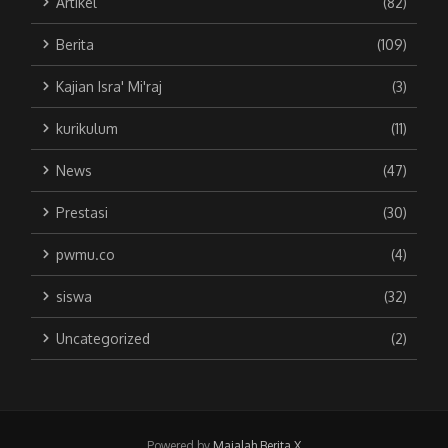
Artikel
(82)
Berita
(109)
Kajian Isra' Mi'raj
(3)
kurikulum
(11)
News
(47)
Prestasi
(30)
pwmu.co
(4)
siswa
(32)
Uncategorized
(2)
Powered by
Majalah Berita X