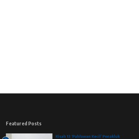
Featured Posts
Kisah 13 ‘Pahlawan Kecil’ Penakluk