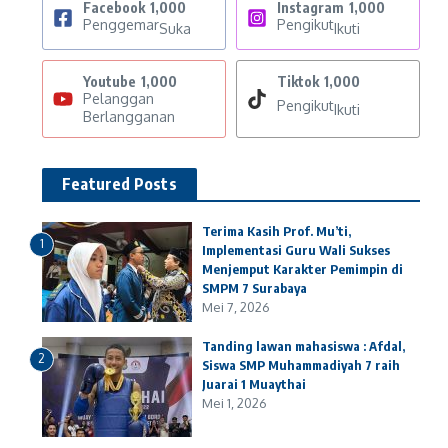
Facebook
1,000
Instagram
1,000
Penggemar
Pengikut
Suka
Ikuti
Youtube
1,000
Tiktok
1,000
Pelanggan
Pengikut
Ikuti
Berlangganan
Featured Posts
Terima Kasih Prof. Mu’ti,
1
Implementasi Guru Wali Sukses
Menjemput Karakter Pemimpin di
SMPM 7 Surabaya
Mei 7, 2026
Tanding lawan mahasiswa : Afdal,
2
Siswa SMP Muhammadiyah 7 raih
Juarai 1 Muaythai
Mei 1, 2026