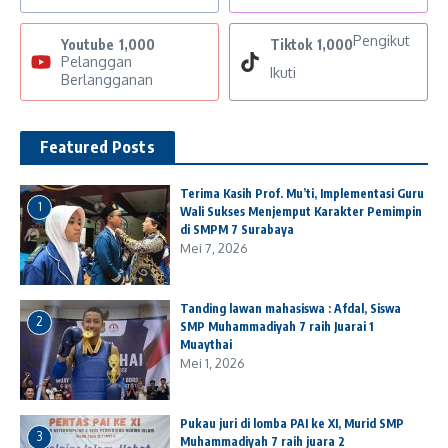
Pengikut
Youtube
1,000
Tiktok
1,000
Pelanggan
Ikuti
Berlangganan
Featured Posts
Terima Kasih Prof. Mu’ti, Implementasi Guru
1
Wali Sukses Menjemput Karakter Pemimpin
di SMPM 7 Surabaya
Mei 7, 2026
Tanding lawan mahasiswa : Afdal, Siswa
2
SMP Muhammadiyah 7 raih Juarai 1
Muaythai
Mei 1, 2026
Pukau juri di lomba PAI ke XI, Murid SMP
3
Muhammadiyah 7 raih juara 2