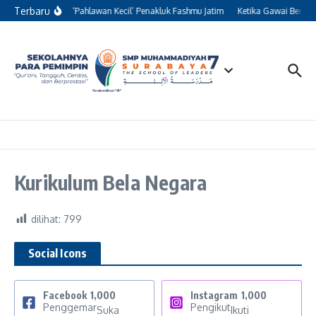
Lewati ke konten
Terbaru
Kisah 13 ‘Pahlawan Kecil’ Penakluk Fashmu Jatim
Ketika Gawai Beralih
Kurikulum Bela Negara
dilihat:
799
Social Icons
Facebook
1,000
Instagram
1,000
Penggemar
Pengikut
Suka
Ikuti