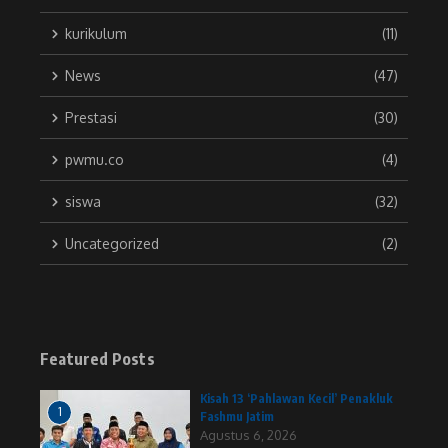
kurikulum
(11)
News
(47)
Prestasi
(30)
pwmu.co
(4)
siswa
(32)
Uncategorized
(2)
Featured Posts
Kisah 13 ‘Pahlawan Kecil’ Penakluk
1
Fashmu Jatim
Agustus 6, 2026