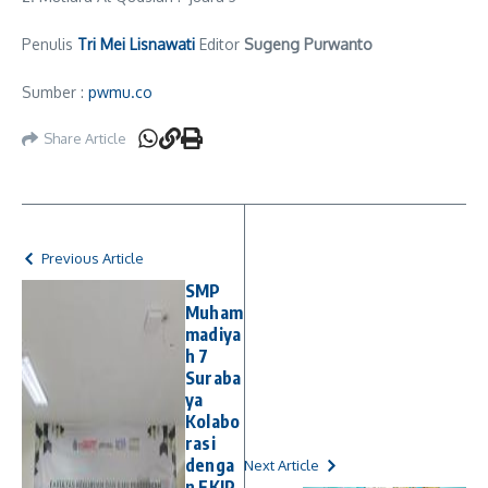
Penulis
Tri Mei Lisnawati
Editor
Sugeng Purwanto
Sumber :
pwmu.co
Share Article
Previous Article
SMP
Muham
madiya
h 7
Suraba
ya
Kolabo
rasi
denga
Next Article
n FKIP