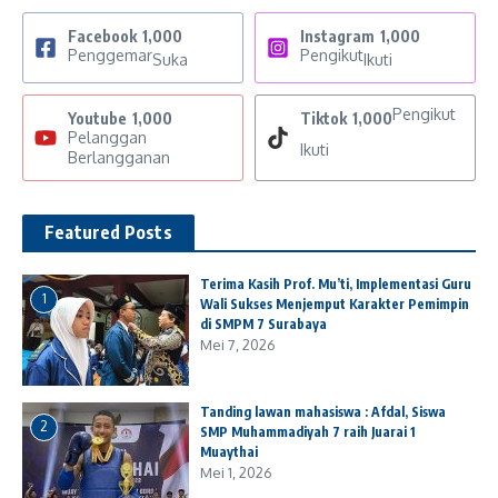
Facebook
1,000
Instagram
1,000
Penggemar
Pengikut
Suka
Ikuti
Pengikut
Youtube
1,000
Tiktok
1,000
Pelanggan
Ikuti
Berlangganan
Featured Posts
Terima Kasih Prof. Mu’ti, Implementasi Guru
1
Wali Sukses Menjemput Karakter Pemimpin
di SMPM 7 Surabaya
Mei 7, 2026
Tanding lawan mahasiswa : Afdal, Siswa
2
SMP Muhammadiyah 7 raih Juarai 1
Muaythai
Mei 1, 2026