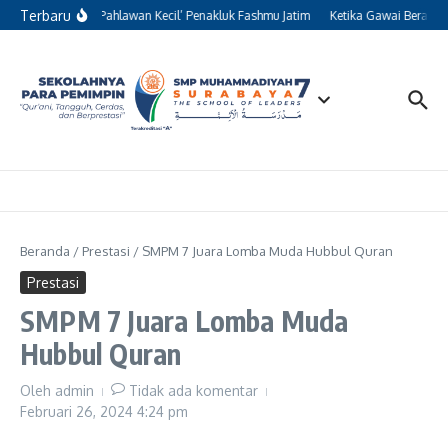
Lewati ke konten
Terbaru
Kisah 13 ‘Pahlawan Kecil’ Penakluk Fashmu Jatim
Ketika Gawai Beralih F
Beranda
/
Prestasi
/
SMPM 7 Juara Lomba Muda Hubbul Quran
Prestasi
SMPM 7 Juara Lomba Muda
Hubbul Quran
Oleh
admin
Tidak ada komentar
Februari 26, 2024
4:24 pm