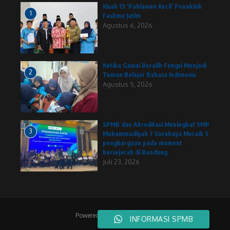
Kisah 13 ‘Pahlawan Kecil’ Penakluk
1
Fashmu Jatim
Agustus 6, 2026
Ketika Gawai Beralih Fungsi Menjadi
2
Teman Belajar Bahasa Indonesia
Agustus 5, 2026
SPMB dan Akreditasi Meningkat SMP
3
Muhammadiyah 7 Surabaya Meraih 3
penghargaan pada moment
bersejarah di Bandung
Juli 23, 2026
Powered by
Majalah Berita X
INFORMASI SPMB