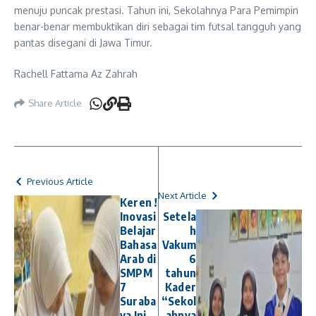
menuju puncak prestasi. Tahun ini, Sekolahnya Para Pemimpin
benar-benar membuktikan diri sebagai tim futsal tangguh yang
pantas disegani di Jawa Timur.
Rachell Fattama Az Zahrah
Share Article
Previous Article
Next Article
Keren !
Inovasi
Setela
Belajar
h
Bahasa
Vakum
Arab di
6
SMPM
tahun
7
Kader
Suraba
“Sekol
ya Ini
ahnya