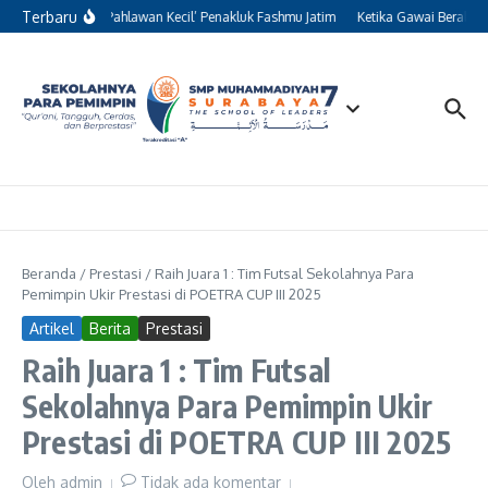
Lewati ke konten
Terbaru
Kisah 13 ‘Pahlawan Kecil’ Penakluk Fashmu Jatim
Ketika Gawai Beralih F
Beranda
/
Prestasi
/
Raih Juara 1 : Tim Futsal Sekolahnya Para
Pemimpin Ukir Prestasi di POETRA CUP III 2025
Artikel
Berita
Prestasi
Raih Juara 1 : Tim Futsal
Sekolahnya Para Pemimpin Ukir
Prestasi di POETRA CUP III 2025
Oleh
admin
Tidak ada komentar