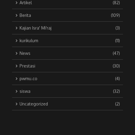
Artikel
(82)
Berita
(109)
Kajian Isra' Mi'raj
(3)
kurikulum
(11)
News
(47)
Prestasi
(30)
pwmu.co
(4)
siswa
(32)
Uncategorized
(2)