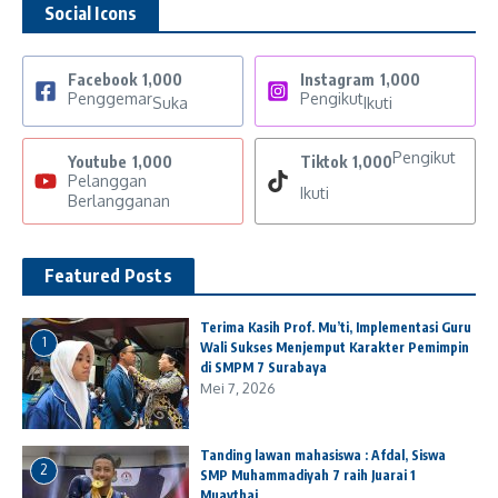
Social Icons
Facebook
1,000
Instagram
1,000
Penggemar
Pengikut
Suka
Ikuti
Pengikut
Youtube
1,000
Tiktok
1,000
Pelanggan
Ikuti
Berlangganan
Featured Posts
Terima Kasih Prof. Mu’ti, Implementasi Guru
1
Wali Sukses Menjemput Karakter Pemimpin
di SMPM 7 Surabaya
Mei 7, 2026
Tanding lawan mahasiswa : Afdal, Siswa
2
SMP Muhammadiyah 7 raih Juarai 1
Muaythai