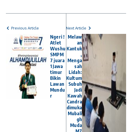
Previous Article
Next Article
Ngeri !
Melaw
Atlet
an
Wushu
Kantuk
SMPM
,
7 juara
Menga
1 Jawa
sah
timur
Lidah:
Bikin
Kultum
Lawan
Subuh
Mundu
Jadi
r
Kawah
Candra
dimuka
Mubali
gh
Muda
M7