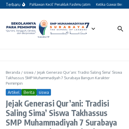
Lewati ke konten
Terbaru
Kisah 13 ‘Pahlawan Kecil’ Penakluk Fashmu Jatim
Ketika Gawai Beralih 
Beranda
/
siswa
/
Jejak Generasi Qur’ani: Tradisi Saling Sima’ Siswa
Takhassus SMP Muhammadiyah 7 Surabaya Bangun Karakter
Pemimpin
Artikel
Berita
siswa
Jejak Generasi Qur’ani: Tradisi
Saling Sima’ Siswa Takhassus
SMP Muhammadiyah 7 Surabaya