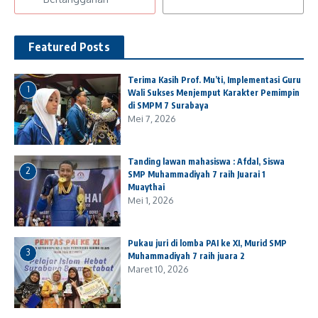
Featured Posts
Terima Kasih Prof. Mu’ti, Implementasi Guru
1
Wali Sukses Menjemput Karakter Pemimpin
di SMPM 7 Surabaya
Mei 7, 2026
Tanding lawan mahasiswa : Afdal, Siswa
2
SMP Muhammadiyah 7 raih Juarai 1
Muaythai
Mei 1, 2026
Pukau juri di lomba PAI ke XI, Murid SMP
3
Muhammadiyah 7 raih juara 2
Maret 10, 2026