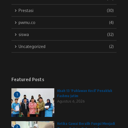
Prestasi
(30)
pwmu.co
(4)
siswa
(32)
Uncategorized
(2)
Featured Posts
Kisah 13 ‘Pahlawan Kecil’ Penakluk
1
Fashmu Jatim
Agustus 6, 2026
Ketika Gawai Beralih Fungsi Menjadi
2