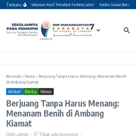
Lewati ke konten
Terbaru
Kisah 13 ‘Pahlawan Kecil’ Penakluk Fashmu Jatim
Ketika Gawai Beralih F
Beranda
/
News
/
Berjuang Tanpa Harus Menang: Menanam Benih
di Ambang Kiamat
Artikel
Berita
News
Berjuang Tanpa Harus Menang:
Menanam Benih di Ambang
Kiamat
Oleh
admin
Tidak ada komentar