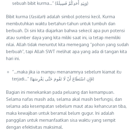
sebuah bibit kurma…” (وَبِيَدِ أَحَدِكُمْ فَسِيلَةٌ)
Bibit kurma (
fasiilah
) adalah simbol potensi kecil. Kurma
membutuhkan waktu bertahun-tahun untuk tumbuh dan
berbuah. Di sini kita diajarkan bahwa sekecil apa pun potensi
atau sumber daya yang kita miliki saat ini, ia tetap memiliki
nilai. Allah tidak menuntut kita memegang “pohon yang sudah
berbuah”, tapi Allah SWT melihat apa yang ada di tangan kita
hari ini.
“…maka jika ia mampu menanamnya sebelum kiamat itu
terjadi…” (فَإِنِ اسْتَطَاعَ أَنْ لَا تَقُومَ حَتَّى يَغْرِسَهَا)
Bagian ini menekankan pada peluang dan kemampuan.
Selama nafas masih ada, selama akal masih berfungsi, dan
selama ada kesempatan sebelum maut atau kehancuran tiba,
maka kewajiban untuk beramal belum gugur. Ini adalah
panggilan untuk memanfaatkan sisa waktu yang sempit
dengan efektivitas maksimal.