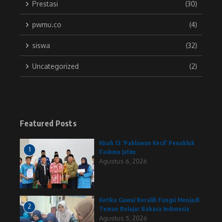
Prestasi
(30)
pwmu.co
(4)
siswa
(32)
Uncategorized
(2)
Featured Posts
Kisah 13 ‘Pahlawan Kecil’ Penakluk
1
Fashmu Jatim
Agustus 6, 2026
Ketika Gawai Beralih Fungsi Menjadi
2
Teman Belajar Bahasa Indonesia
Agustus 5, 2026