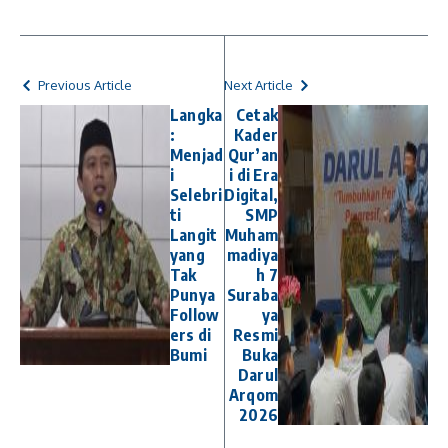
Previous Article
Next Article
Langka
Cetak
:
Kader
Menjad
Qur’an
i
i di Era
Selebri
Digital,
ti
SMP
Langit
Muham
yang
madiya
Tak
h 7
Punya
Suraba
Follow
ya
ers di
Resmi
Bumi
Buka
Darul
Arqom
2026