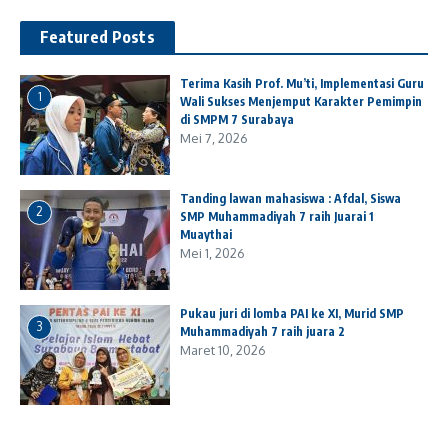
Featured Posts
Terima Kasih Prof. Mu’ti, Implementasi Guru
1
Wali Sukses Menjemput Karakter Pemimpin
di SMPM 7 Surabaya
Mei 7, 2026
Tanding lawan mahasiswa : Afdal, Siswa
2
SMP Muhammadiyah 7 raih Juarai 1
Muaythai
Mei 1, 2026
Pukau juri di lomba PAI ke XI, Murid SMP
3
Muhammadiyah 7 raih juara 2
Maret 10, 2026