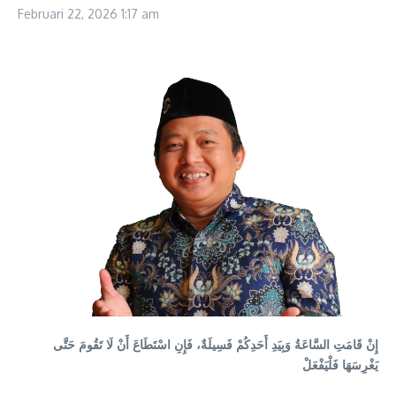
Februari 22, 2026
1:17 am
إِنْ قَامَتِ السَّاعَةُ وَبِيَدِ أَحَدِكُمْ فَسِيلَةٌ، فَإِنِ اسْتَطَاعَ أَنْ لَا تَقُومَ حَتَّى
يَغْرِسَهَا فَلْيَفْعَلْ