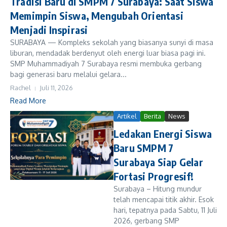
Tradisi Baru di SMPM 7 Surabaya: Saat Siswa
Memimpin Siswa, Mengubah Orientasi
Menjadi Inspirasi
SURABAYA — Kompleks sekolah yang biasanya sunyi di masa
liburan, mendadak berdenyut oleh energi luar biasa pagi ini.
SMP Muhammadiyah 7 Surabaya resmi membuka gerbang
bagi generasi baru melalui gelara...
Rachel
Juli 11, 2026
Read More
Artikel
Berita
News
Ledakan Energi Siswa
Baru SMPM 7
Surabaya Siap Gelar
Fortasi Progresif!
Surabaya – Hitung mundur
telah mencapai titik akhir. Esok
hari, tepatnya pada Sabtu, 11 Juli
2026, gerbang SMP