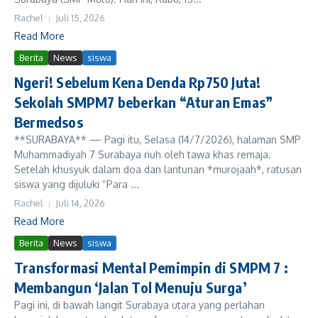
Rachel
Juli 15, 2026
Read More
Berita
News
siswa
Ngeri! Sebelum Kena Denda Rp750 Juta!
Sekolah SMPM7 beberkan “Aturan Emas”
Bermedsos
**SURABAYA** — Pagi itu, Selasa (14/7/2026), halaman SMP
Muhammadiyah 7 Surabaya riuh oleh tawa khas remaja.
Setelah khusyuk dalam doa dan lantunan *murojaah*, ratusan
siswa yang dijuluki “Para ...
Rachel
Juli 14, 2026
Read More
Berita
News
siswa
Transformasi Mental Pemimpin di SMPM 7 :
Membangun ‘Jalan Tol Menuju Surga’
Pagi ini, di bawah langit Surabaya utara yang perlahan