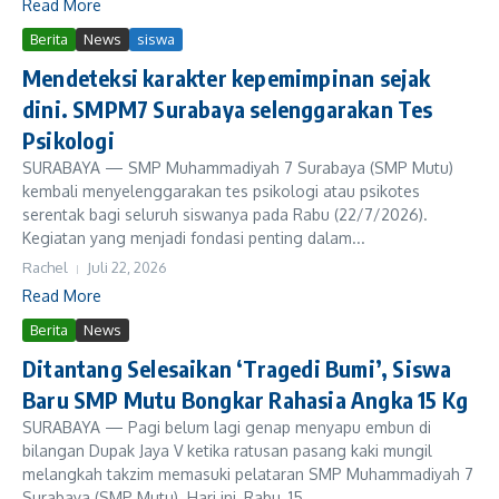
Read More
Berita
News
siswa
Mendeteksi karakter kepemimpinan sejak
dini. SMPM7 Surabaya selenggarakan Tes
Psikologi
SURABAYA — SMP Muhammadiyah 7 Surabaya (SMP Mutu)
kembali menyelenggarakan tes psikologi atau psikotes
serentak bagi seluruh siswanya pada Rabu (22/7/2026).
Kegiatan yang menjadi fondasi penting dalam...
Rachel
Juli 22, 2026
Read More
Berita
News
Ditantang Selesaikan ‘Tragedi Bumi’, Siswa
Baru SMP Mutu Bongkar Rahasia Angka 15 Kg
SURABAYA — Pagi belum lagi genap menyapu embun di
bilangan Dupak Jaya V ketika ratusan pasang kaki mungil
melangkah takzim memasuki pelataran SMP Muhammadiyah 7
Surabaya (SMP Mutu). Hari ini, Rabu, 15...