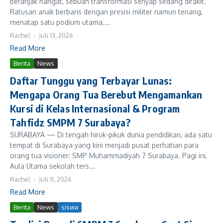
beranjak hangat, sebuah transformasi senyap sedang dirakit.
Ratusan anak berbaris dengan presisi militer namun tenang,
menatap satu podium utama....
Rachel
Juli 13, 2026
Read More
Berita
News
Daftar Tunggu yang Terbayar Lunas:
Mengapa Orang Tua Berebut Mengamankan
Kursi di Kelas Internasional & Program
Tahfidz SMPM 7 Surabaya?
SURABAYA — Di tengah hiruk-pikuk dunia pendidikan, ada satu
tempat di Surabaya yang kini menjadi pusat perhatian para
orang tua visioner: SMP Muhammadiyah 7 Surabaya. Pagi ini,
Aula Utama sekolah ters...
Rachel
Juli 11, 2026
Read More
Berita
News
siswa