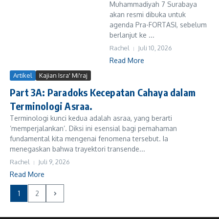
Muhammadiyah 7 Surabaya
akan resmi dibuka untuk
agenda Pra-FORTASI, sebelum
berlanjut ke ...
Rachel
Juli 10, 2026
Read More
Artikel
Kajian Isra' Mi'raj
Part 3A: Paradoks Kecepatan Cahaya dalam
Terminologi Asraa.
Terminologi kunci kedua adalah asraa, yang berarti
‘memperjalankan‘. Diksi ini esensial bagi pemahaman
fundamental kita mengenai fenomena tersebut. Ia
menegaskan bahwa trayektori transende...
Rachel
Juli 9, 2026
Read More
1
2