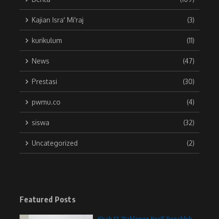
Kajian Isra' Mi'raj
(3)
kurikulum
(11)
News
(47)
Prestasi
(30)
pwmu.co
(4)
siswa
(32)
Uncategorized
(2)
Featured Posts
Kisah 13 ‘Pahlawan Kecil’ Penakluk