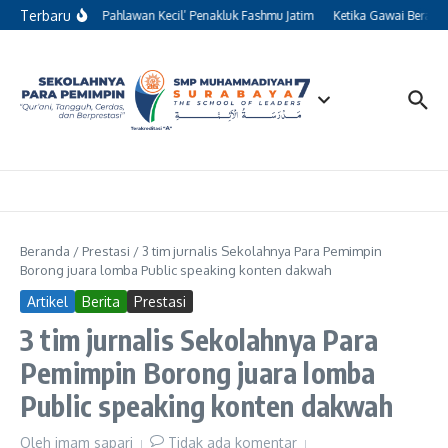
Lewati ke konten
Terbaru
Kisah 13 ‘Pahlawan Kecil’ Penakluk Fashmu Jatim
Ketika Gawai Beralih 
Beranda
/
Prestasi
/
3 tim jurnalis Sekolahnya Para Pemimpin
Borong juara lomba Public speaking konten dakwah
Artikel
Berita
Prestasi
3 tim jurnalis Sekolahnya Para
Pemimpin Borong juara lomba
Public speaking konten dakwah
Oleh
imam sapari
Tidak ada komentar