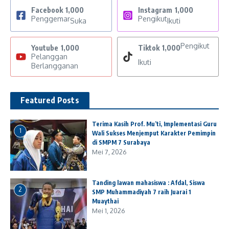
Facebook
1,000
Instagram
1,000
Penggemar
Pengikut
Suka
Ikuti
Pengikut
Youtube
1,000
Tiktok
1,000
Pelanggan
Ikuti
Berlangganan
Featured Posts
Terima Kasih Prof. Mu’ti, Implementasi Guru
1
Wali Sukses Menjemput Karakter Pemimpin
di SMPM 7 Surabaya
Mei 7, 2026
Tanding lawan mahasiswa : Afdal, Siswa
2
SMP Muhammadiyah 7 raih Juarai 1
Muaythai
Mei 1, 2026