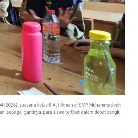
8/04/2026), suasana kelas 8 Al-Hikmah di SMP Muhammadiyah
; sebagai gantinya, para siswa terlibat dalam debat sengit