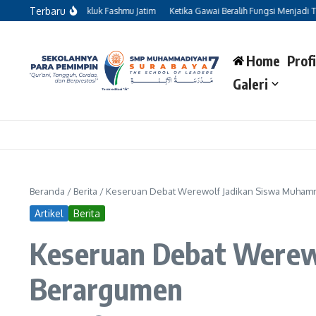
Lewati ke konten
Terbaru
n Kecil’ Penakluk Fashmu Jatim
Ketika Gawai Beralih Fungsi Menjadi Teman Bel
Home
Profi
Galeri
Beranda
/
Berita
/
Keseruan Debat Werewolf Jadikan Siswa Muham
Artikel
Berita
Keseruan Debat Werew
Berargumen