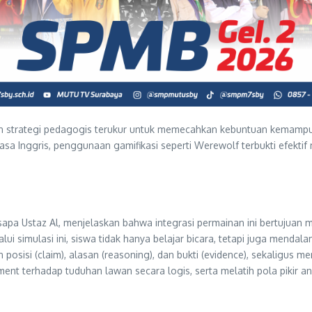
kan strategi pedagogis terukur untuk memecahkan kebuntuan kemampu
a Inggris, penggunaan gamifikasi seperti Werewolf terbukti efekti
sapa Ustaz Al, menjelaskan bahwa integrasi permainan ini bertujuan
i simulasi ini, siswa tidak hanya belajar bicara, tetapi juga menda
isi (claim), alasan (reasoning), dan bukti (evidence), sekaligus me
nt terhadap tuduhan lawan secara logis, serta melatih pola pikir an