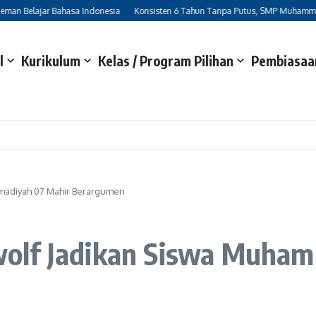
ajar Bahasa Indonesia
Konsisten 6 Tahun Tanpa Putus, SMP Muhammadiyah 7 Su
l
Kurikulum
Kelas / Program Pilihan
Pembiasaan
madiyah 07 Mahir Berargumen
olf Jadikan Siswa Muham