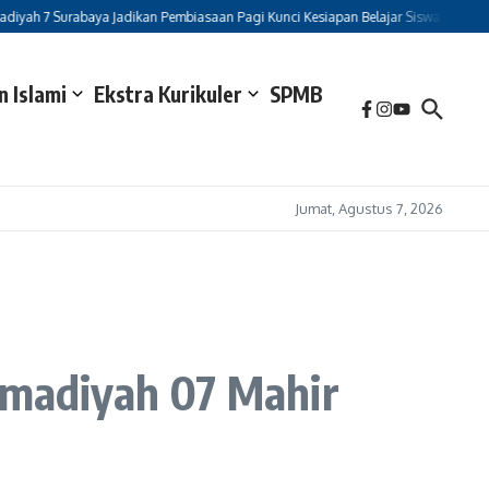
rabaya Jadikan Pembiasaan Pagi Kunci Kesiapan Belajar Siswa
Mewakili Kafil
 Islami
Ekstra Kurikuler
SPMB
Jumat, Agustus 7, 2026
madiyah 07 Mahir