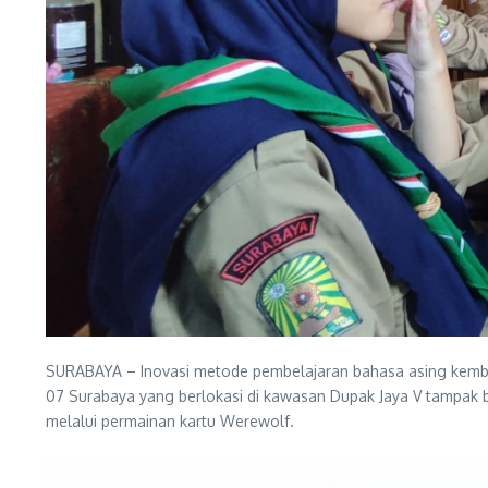
SURABAYA – Inovasi metode pembelajaran bahasa asing kembal
07 Surabaya yang berlokasi di kawasan Dupak Jaya V tampak b
melalui permainan kartu Werewolf.